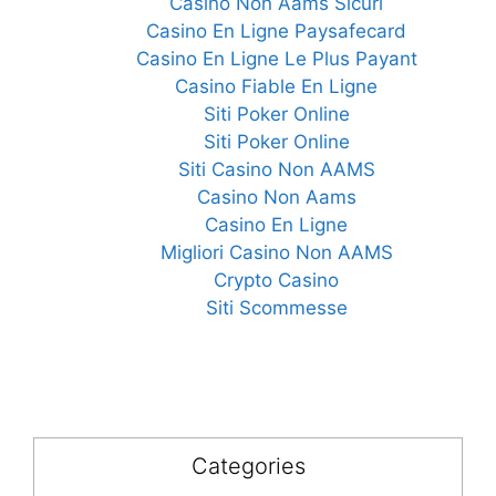
Casino Non Aams Sicuri
Casino En Ligne Paysafecard
Casino En Ligne Le Plus Payant
Casino Fiable En Ligne
Siti Poker Online
Siti Poker Online
Siti Casino Non AAMS
Casino Non Aams
Casino En Ligne
Migliori Casino Non AAMS
Crypto Casino
Siti Scommesse
Categories