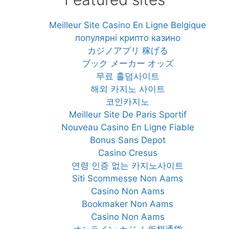
Meilleur Site Casino En Ligne Belgique
популярні крипто казино
カジノアプリ 稼げる
ブック メーカー オッズ
무료 홀덤사이트
해외 카지노 사이트
코인카지노
Meilleur Site De Paris Sportif
Nouveau Casino En Ligne Fiable
Bonus Sans Depot
Casino Cresus
연령 인증 없는 카지노사이트
Siti Scommesse Non Aams
Casino Non Aams
Bookmaker Non Aams
Casino Non Aams